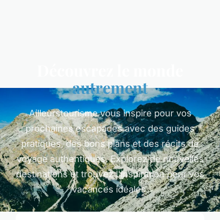
Découvrez le monde
autrement
Ailleurstourisme vous inspire pour vos
prochaines escapades avec des guides
pratiques, des bons plans et des récits de
voyage authentiques. Explorez de nouvelles
destinations et trouvez l'inspiration pour vos
vacances idéales.