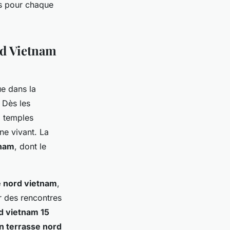
és pour chaque
ord Vietnam
e dans la
. Dès les
 : temples
ne vivant. La
tnam
, dont le
 nord vietnam
,
r des rencontres
d vietnam 15
en terrasse nord