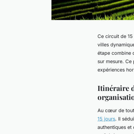
Ce circuit de 1
villes dynamiqu
étape combine dé
sur mesure. Ce p
expériences hors
Itinéraire 
organisati
Au cœur de tout
15 jours
. Il séd
authentiques et 