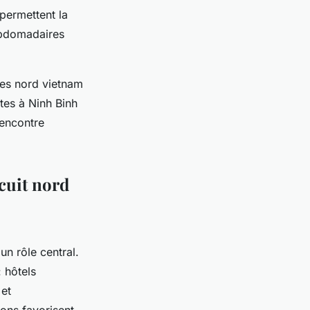
 permettent la
hebdomadaires
lles nord vietnam
ytes à Ninh Binh
rencontre
rcuit nord
un rôle central.
 hôtels
 et