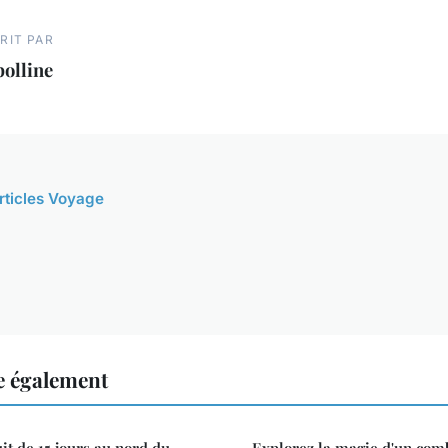
RIT PAR
olline
articles Voyage
e également
it de 15 jours au nord du
Explorez la magie d'un comb