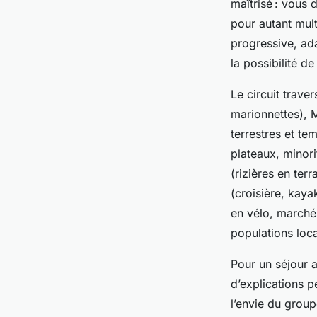
maîtrisé : vous
pour autant mult
progressive, ad
la possibilité de
Le circuit trave
marionnettes), M
terrestres et te
plateaux, minor
(rizières en ter
(croisière, kaya
en vélo, marchés
populations loca
Pour un séjour 
d’explications p
l’envie du group