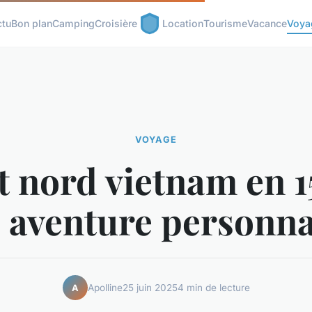
ctu
Bon plan
Camping
Croisière
Location
Tourisme
Vacance
Voya
VOYAGE
t nord vietnam en 1
e aventure personna
Apolline
25 juin 2025
4 min de lecture
A