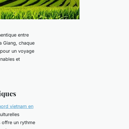
entique entre
Ha Giang, chaque
s pour un voyage
rnables et
iques
 nord vietnam en
ulturelles
s offre un rythme