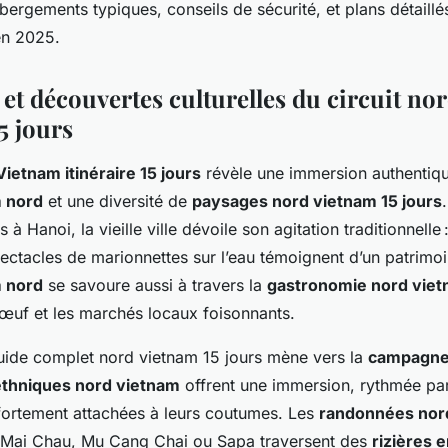
bergements typiques, conseils de sécurité, et plans détaill
en 2025.
 et découvertes culturelles du circuit n
15 jours
Vietnam itinéraire 15 jours
révèle une immersion authentiqu
m nord
et une diversité de
paysages nord vietnam 15 jours
à Hanoi, la vieille ville dévoile son agitation traditionnelle
pectacles de marionnettes sur l’eau témoignent d’un patrimoi
m nord
se savoure aussi à travers la
gastronomie nord vie
’œuf et les marchés locaux foisonnants.
uide complet nord vietnam 15 jours mène vers la
campagne
 ethniques nord vietnam
offrent une immersion, rythmée pa
fortement attachées à leurs coutumes. Les
randonnées nor
 Mai Chau, Mu Cang Chai ou Sapa traversent des
rizières 