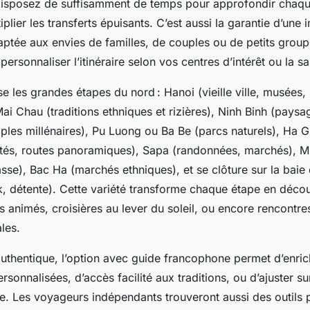
 disposez de suffisamment de temps pour approfondir chaq
iplier les transferts épuisants. C’est aussi la garantie d’une
aptée aux envies de familles, de couples ou de petits group
 personnaliser l’itinéraire selon vos centres d’intérêt ou la 
rse les grandes étapes du nord : Hanoi (vieille ville, musées
ai Chau (traditions ethniques et rizières), Ninh Binh (paysa
mples millénaires), Pu Luong ou Ba Be (parcs naturels), Ha G
ités, routes panoramiques), Sapa (randonnées, marchés), 
rasse), Bac Ha (marchés ethniques), et se clôture sur la baie
k, détente). Cette variété transforme chaque étape en décou
 animés, croisières au lever du soleil, ou encore rencontre
les.
authentique, l’option avec guide francophone permet d’enric
ersonnalisées, d’accès facilité aux traditions, ou d’ajuster s
e. Les voyageurs indépendants trouveront aussi des outils p