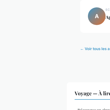
EC
A
Ap
← Voir tous les 
Voyage — À lir
Découvrez un circu