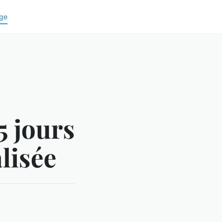
ge
5 jours
lisée