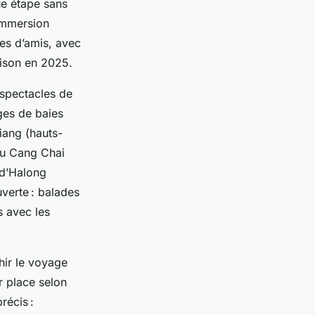
ue étape sans
 immersion
es d’amis, avec
saison en 2025.
, spectacles de
ges de baies
iang (hauts-
Mu Cang Chai
 d’Halong
verte : balades
s avec les
hir le voyage
ur place selon
récis :