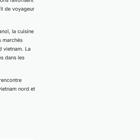
ons favorisent
fil de voyageur
noï, la cuisine
es marchés
d vietnam. La
és dans les
 rencontre
 vietnam nord et