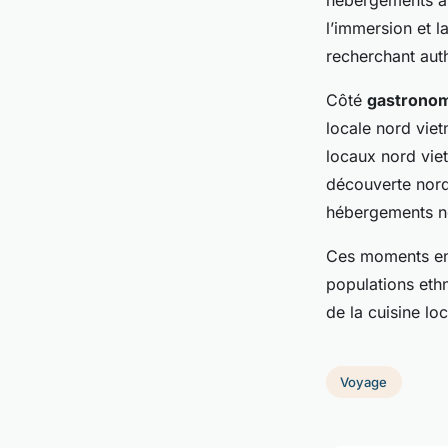
hébergements at
l’immersion et 
recherchant auth
Côté
gastronom
locale nord viet
locaux nord viet
découverte nord
hébergements no
Ces moments enri
populations ethn
de la cuisine lo
Voyage