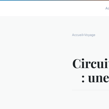
A
Accueil
›
Voyage
Circui
: un