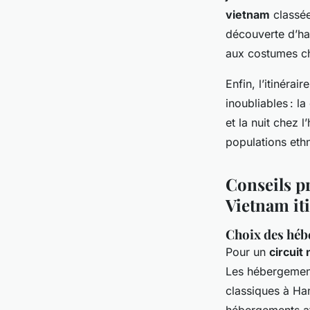
vietnam
classé
découverte d’hab
aux costumes c
Enfin, l’itinéra
inoubliables : l
et la nuit chez 
populations ethn
Conseils pr
Vietnam iti
Choix des héb
Pour un
circuit
Les hébergement
classiques à Ha